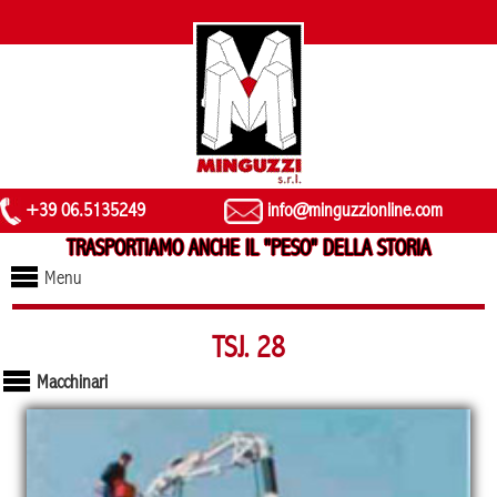
+39 06.5135249
info@minguzzionline.com
TRASPORTIAMO ANCHE IL "PESO" DELLA STORIA
Menu
TSJ. 28
Macchinari