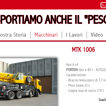
PORTIAMO ANCHE IL "PES
Nostra Storia
Macchinari
I Lavori
Video
MTK 1006
Assi 8 x4
PORTATA:
fino a 80 t - ALTEZ
Caratteristiche:
- Braccio telescopico di 7,7 
- Peso totale:32 t.
- Coppia max di carico 210 t
Scari